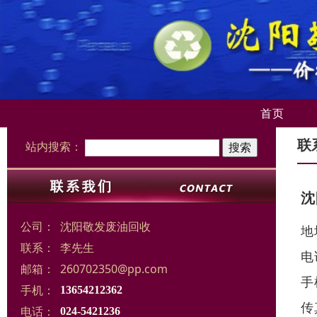
首页
联
站内搜索：
沈
公司：
沈阳敬发废油回收
地
联系：
李先生
电
邮箱：
260702350@pp.com
手
手机：
13654212362
传
电话：
024-5421236