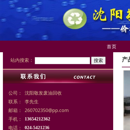
首页
产
站内搜索：
公司：
沈阳敬发废油回收
联系：
李先生
邮箱：
260702350@pp.com
手机：
13654212362
电话：
024-5421236