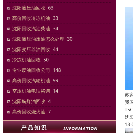
沈阳液压油回收
63
高价回收冷冻机油
33
沈阳回收汽油柴油
34
沈阳液压油废油怎么处理
30
沈阳变压器油回收
44
冷冻机油回收
50
专业废油回收公司
148
高价回收汽轮机油
99
空压机油电话咨询
14
苏
沈阳航煤油回收
4
我
TS
高价回收烧火油
7
沈
13-