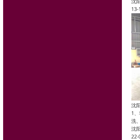
沈
13-
沈
1
洗
沈
22-