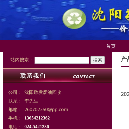
首页
产
站内搜索：
公司：
沈阳敬发废油回收
20
联系：
李先生
邮箱：
260702350@pp.com
手机：
13654212362
电话：
024-5421236