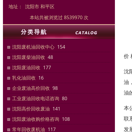
地址：
沈阳市 和平区
本站共被浏览过 8539970 次
沈阳废机油回收中心
154
价
沈阳废柴油回收
48
沈阳废油回收
177
沈
乳化油回收
16
油
企业废油高价回收
98
油
工业废油回收电话咨询
80
本
沈阳高价回收废油
141
联
沈阳废油收购价格咨询
108
发
常年回收废机油
117